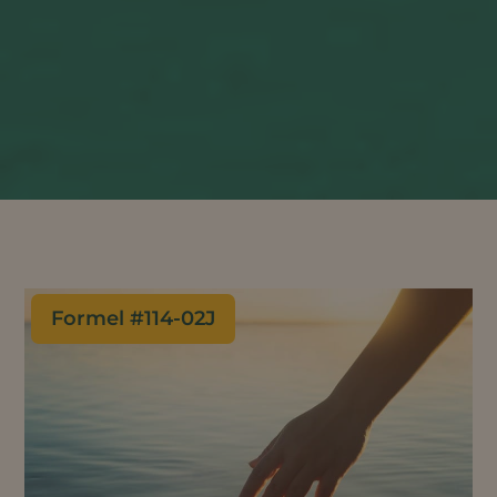
Formel #
114-02J