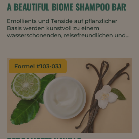
A BEAUTIFUL BIOME SHAMPOO BAR
Emollients und Tenside auf pflanzlicher
Basis werden kunstvoll zu einem
wasserschonenden, reisefreundlichen und
leicht schäumenden Shampoo-Bar
kombiniert, das zum Schutz und zur
Erhaltung des Mikrobioms der Kopfhaut
und der natürlichen Biome der Erde
Formel #
103-03J
beiträgt.