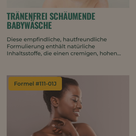
TRÄNENFREI SCHÄUMENDE
BABYWÄSCHE
Diese empfindliche, hautfreundliche
Formulierung enthält natürliche
Inhaltsstoffe, die einen cremigen, hohen
Schaum mit einer reichhaltigen,
feuchtigkeitsspendenden Textur ergeben.
Das Ergebnis ist ein sanftes
Reinigungsmittel, das die Feuchtigkeit
Formel #
111-01J
bewahrt und die Hautbarriere schützt, ohne
sie zu reizen.