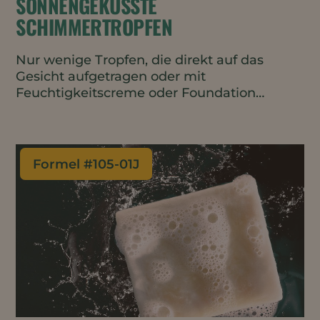
SONNENGEKÜSSTE
SCHIMMERTROPFEN
Nur wenige Tropfen, die direkt auf das
Gesicht aufgetragen oder mit
Feuchtigkeitscreme oder Foundation
vermischt werden, verleihen einen
gesunden, strahlenden Teint. Der Hauch
von Roségoldpigmenten hilft, den Hautton
auszugleichen - perfekt für einen
Formel #
105-01J
geschlechtsneutralen, minimalistischen
Make-up-Look. Die ölbasierte Formulierung
ist vegan, wasserfrei und rein natürlich.