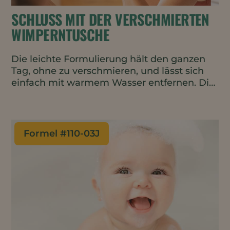
SCHLUSS MIT DER VERSCHMIERTEN
WIMPERNTUSCHE
Die leichte Formulierung hält den ganzen
Tag, ohne zu verschmieren, und lässt sich
einfach mit warmem Wasser entfernen. Die
schlauchförmigen Fasern wirken wie eine
sofortige Wimpernverlängerung, indem sie
sich um jede einzelne Wimper wickeln und
sie länger und voller erscheinen lassen.
Formel #
110-03J