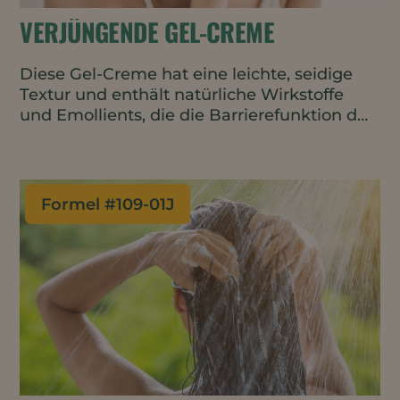
VERJÜNGENDE GEL-CREME
Diese Gel-Creme hat eine leichte, seidige
Textur und enthält natürliche Wirkstoffe
und Emollients, die die Barrierefunktion der
Haut verbessern und dazu beitragen, die
ersten Anzeichen der Hautalterung zu
verzögern. Die im Kaltverfahren hergestellte
Formulierung ist für hitzeempfindliche
Formel #
109-01J
Inhaltsstoffe geeignet und verbraucht
weniger Energie bei der Herstellung.