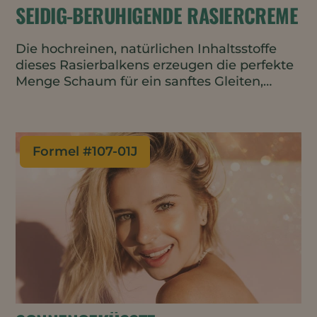
SEIDIG-BERUHIGENDE RASIERCREME
Die hochreinen, natürlichen Inhaltsstoffe
dieses Rasierbalkens erzeugen die perfekte
Menge Schaum für ein sanftes Gleiten,
ohne die Rasierklinge zu verstopfen. Er ist
sanft und parfümfrei, verbessert die
Hautbarriere und pflegt die Haut, sodass er
sowohl für das Gesicht als auch für den
Formel #
107-01J
Körper verwendet werden kann. Das
wasserschonende, reisefreundliche
Barrenformat erfordert nur eine minimale
Verpackung.