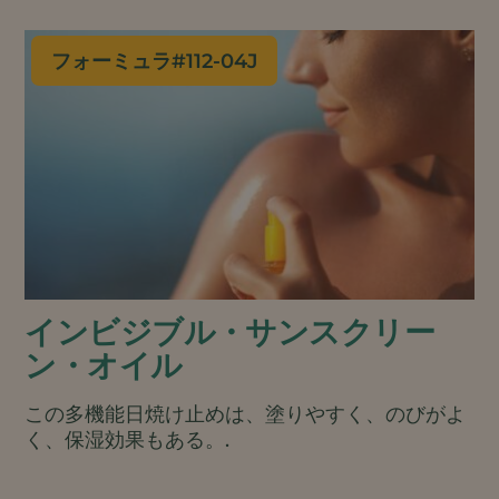
グルーミングから髪を守り、枝毛を改善します。
便利なバータイプで、プラスチックフリーの最小
限のパッケージです。.
フォーミュラ#
112-04J
インビジブル・サンスクリー
ン・オイル
この多機能日焼け止めは、塗りやすく、のびがよ
く、保湿効果もある。.