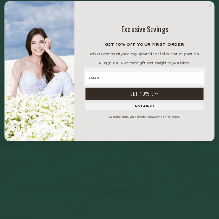
Exclusive Savings
GET 10% OFF YOUR FIRST ORDER
Join our community and stay updated on all of our natural plant oils.
Plus, your 10% welcome gift sent straight to your inbox.
GET 10% OFF
NO THANKS
By signing up, you agree to receive email marketing.