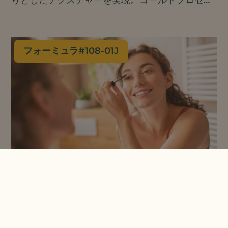
りとしたテクスチャーを実現。コールドプロセス
でつくられ、刺激を与えずにうるおいを保ち、肌
のバリアを保護する、肌にやさしい洗顔料です。.
フォーミュラ#
108-01J
スマッジ・チュービング・マス
カラを追放する
この軽いつけ心地は、にじんだりよれたりするこ
となく一日中持続し、ぬるま湯で簡単に落とせ