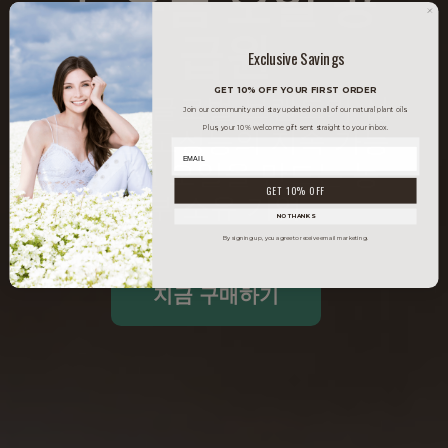
급원
Exclusive Savings
GET 10% OFF YOUR FIRST ORDER
최고의 글로벌 브랜드가 신
Join our community and stay updated on all of our natural plant oils.
Plus, your 10% welcome gift sent straight to your inbox.
뢰하는 고성능의 지속 가능
동
한 천연 오일을 만드는 농
영
GET 10% OFF
부 소유 기업
상
NO THANKS
By signing up, you agree to receive email marketing.
플
레
지금 구매하기
이
어