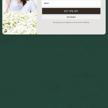
GET 10% OFF
NO THANKS
By signing up, you agree to receive email marketing.