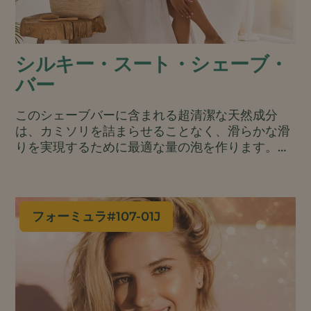
シルキー・スート・シェーブ・
バー
このシェーブバーに含まれる超清潔な天然成分
は、カミソリを詰まらせることなく、滑らかな滑
りを実現するために最適な量の泡を作ります。無
香料で肌にやさしく、肌バリアを改善し、コンデ
ィショニング効果もあるので、顔にも体にも使え
ます。水にも強く、旅行にも便利なバータイプ
で、包装も最小限です。.
フォーミュラ#
107-01J