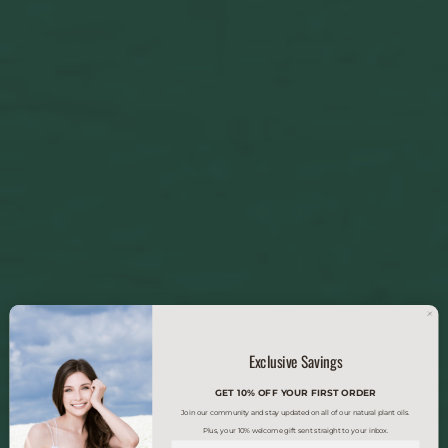
Exclusive Savings
GET 10% OFF YOUR FIRST ORDER
Join our community and stay updated on all of our natural plant oils.
Plus, your 10% welcome gift sent straight to your inbox.