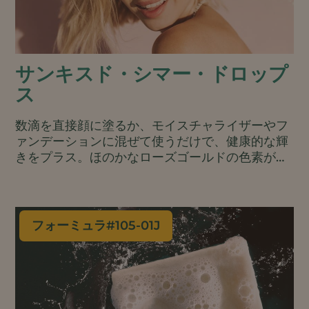
サンキスド・シマー・ドロップ
ス
数滴を直接顔に塗るか、モイスチャライザーやフ
ァンデーションに混ぜて使うだけで、健康的な輝
きをプラス。ほのかなローズゴールドの色素が肌
のトーンを均一にし、性別にとらわれないミニマ
ルなメイクアップに最適です。オイルベース処方
で、ヴィーガン、ウォーターレス、オールナチュ
ラル。.
フォーミュラ#
105-01J