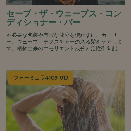
セーブ・ザ・ウェーブス・コン
ディショナー・バー
不必要な包装や有害な成分を使わずに、カーリ
ー、ウェーブ、テクスチャーのある髪をケアしま
す。植物由来のエモリエント成分と活性剤を配合
し、縮れを抑え、強さとツヤを与え、繰り返しの
グルーミングから髪を守り、枝毛を改善します。
便利なバータイプで、プラスチックフリーの最小
限のパッケージです。.
フォーミュラ#
109-01J