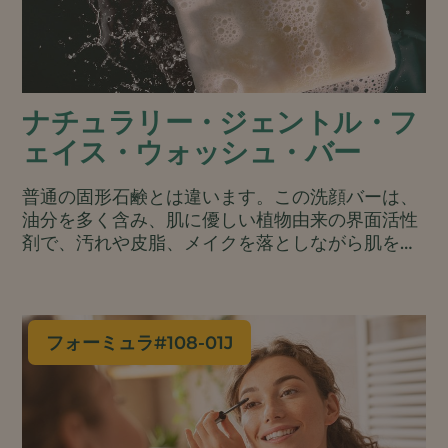
ナチュラリー・ジェントル・フ
ェイス・ウォッシュ・バー
普通の固形石鹸とは違います。この洗顔バーは、
油分を多く含み、肌に優しい植物由来の界面活性
剤で、汚れや皮脂、メイクを落としながら肌を保
護し、潤いを与えます。染料や香料を一切使用せ
ず、ビーガン、節水、オールナチュラルの処方
で、消費者のトップトレンドに応えている。バー
タイプは旅行にも最適で、包装も最小限で済む。.
フォーミュラ#
108-01J