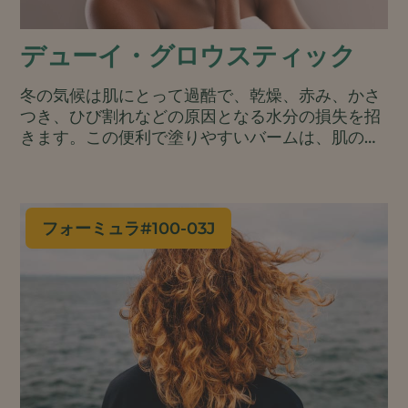
デューイ・グロウスティック
冬の気候は肌にとって過酷で、乾燥、赤み、かさ
つき、ひび割れなどの原因となる水分の損失を招
きます。この便利で塗りやすいバームは、肌のバ
リアを修復・保護し、肌に触れた瞬間にうるおい
を与え、一日中そのうるおいを保つのを助けま
す。オールナチュラルでヴィーガン処方なので、
顔、手、体にお使いいただけます。.
フォーミュラ#
100-03J